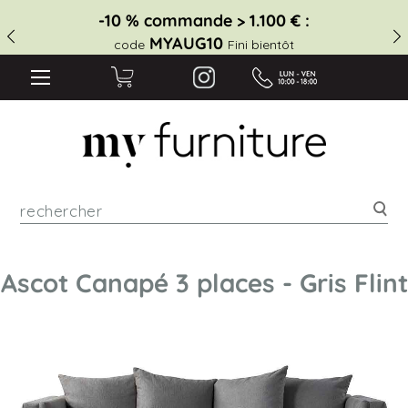
-10 % commande > 1.100 € :
MYAUG10
code
Fini bientôt
Rec
Ascot Canapé 3 places - Gris Flint
Skip
to
the
end
of