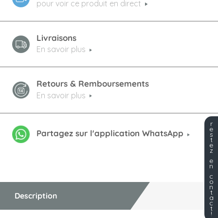
pour voir ce produit en direct
Livraisons
En savoir plus
Retours & Remboursements
En savoir plus
r
e
Partagez sur l'application WhatsApp
s
t
e
z
e
n
c
o
n
t
Description
a
c
t
!