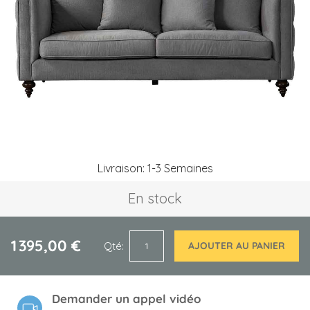
the
images
gallery
Skip
Livraison: 1-3 Semaines
to
the
En stock
beginning
of
the
images
1 395,00 €
Qté
AJOUTER AU PANIER
gallery
Demander un appel vidéo