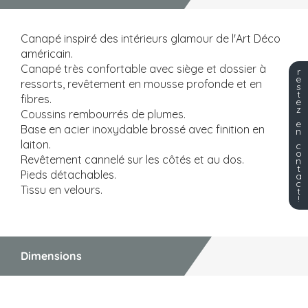
Canapé inspiré des intérieurs glamour de l'Art Déco
américain.
Canapé très confortable avec siège et dossier à
r
e
ressorts, revêtement en mousse profonde et en
s
t
fibres.
e
z
Coussins rembourrés de plumes.
e
Base en acier inoxydable brossé avec finition en
n
laiton.
c
o
Revêtement cannelé sur les côtés et au dos.
n
t
Pieds détachables.
a
c
Tissu en velours.
t
!
Dimensions
Dimensions