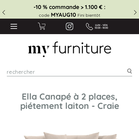
-10 % commande > 1.100 € :
MYAUG10
code
Fini bientôt
Rec
Ella Canapé à 2 places,
piétement laiton - Craie
Skip
to
the
end