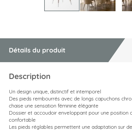
Skip
to
the
beginning
of
Détails du produit
the
images
gallery
Description
Un design unique, distinctif et intemporel
Des pieds rembourrés avec de longs capuchons chro
chaise une sensation féminine élégante
Dossier et accoudoir enveloppant pour une position 
confortable
Les pieds réglables permettent une adaptation sur de