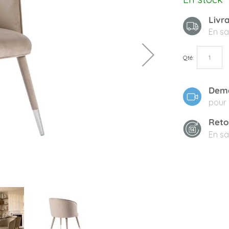
Livr
En sa
Qté
Dema
pour 
Reto
En sa