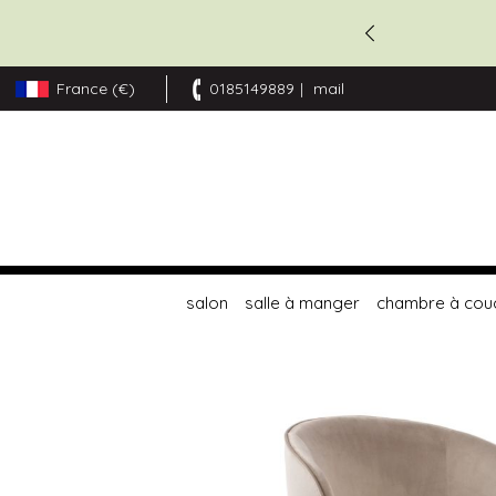
France (€)
0185149889
mail
Allez
au
contenu
salon
salle à manger
chambre à cou
Skip
to
the
end
of
the
images
gallery