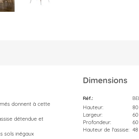
Dimensions
Dimensions
Réf.
BE
més donnent à cette
Hauteur
80
Largeur
60
assise détendue et
Profondeur
60
Hauteur de l'assise
48
s sols inégaux