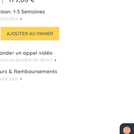
aison: 1-3 Semaines
voir plus
AJOUTER AU PANIER
nder un appel vidéo
voir ce produit en direct
urs & Remboursements
voir plus