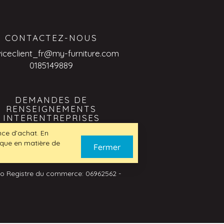
CONTACTEZ-NOUS
viceclient_fr@my-furniture.com
0185149889
DEMANDES DE
RENSEIGNEMENTS
INTERENTREPRISES
viceclient_fr@my-furniture.com
ence d’achat. En
tique en matière de
Fermer
No Registre du commerce: 06962562 -