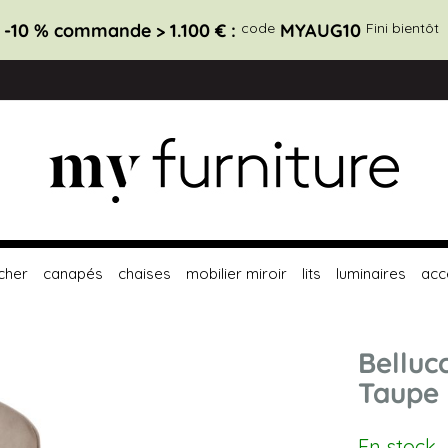
-10 % commande > 1.100 € :
code
MYAUG10
Fini bientôt
cher
canapés
chaises
mobilier miroir
lits
luminaires
acc
Belluc
Taupe
En stock