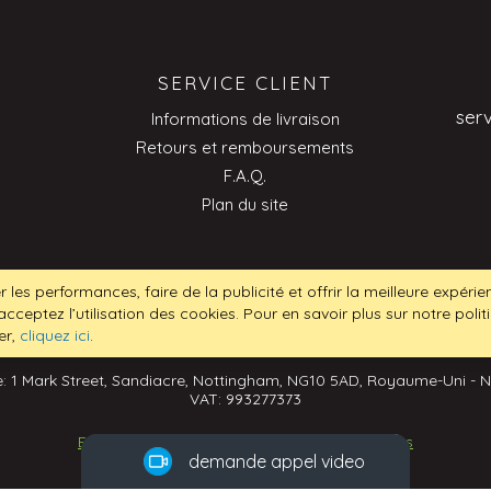
SERVICE CLIENT
ser
Informations de livraison
Retours et remboursements
F.A.Q.
Plan du site
ser
r les performances, faire de la publicité et offrir la meilleure expéri
acceptez l’utilisation des cookies. Pour en savoir plus sur notre poli
er,
cliquez ici
.
: 1 Mark Street, Sandiacre, Nottingham, NG10 5AD, Royaume-Uni - 
VAT: 993277373
Pourquoi ne pas
demander à voir nos
Ecommerce Development
by
Design Solutions
demande appel video
produits en direct?