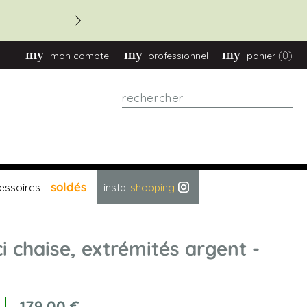
-20 % commande > 2.70
(0)
mon compte
professionnel
panier
Rechercher
soldés
essoires
insta-
shopping
ci chaise, extrémités argent -
179,00 €