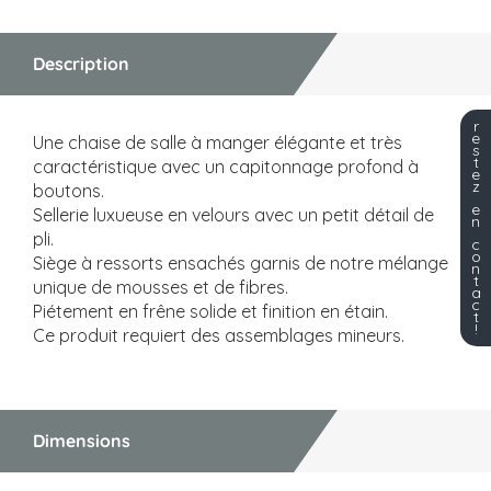
Description
r
e
Une chaise de salle à manger élégante et très
s
t
caractéristique avec un capitonnage profond à
e
z
boutons.
e
Sellerie luxueuse en velours avec un petit détail de
n
pli.
c
o
Siège à ressorts ensachés garnis de notre mélange
n
t
unique de mousses et de fibres.
a
c
Piétement en frêne solide et finition en étain.
t
!
Ce produit requiert des assemblages mineurs.
Dimensions