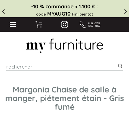
-10 % commande > 1.100 € :
MYAUG10
code
Fini bientôt
Rec
Margonia Chaise de salle à
manger, piétement étain - Gris
fumé
Skip
to