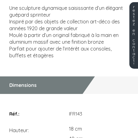
r
Une sculpture dynamique saisissante d’un élégant
e
s
guépard sprinteur
t
e
Inspiré par des objets de collection art-déco des
z
années 1920 de grande valeur
e
n
Moulé à partir d’un original fabriqué à la main en
c
aluminium massif avec une finition bronze
o
n
Parfait pour ajouter de l’intérêt aux consoles,
t
a
buffets et étagères
c
t
!
Dimensions
Dimensions
IFR143
18 cm
Hauteur