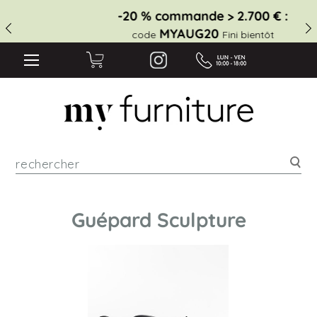
-20 % commande > 2.700 € :
MYAUG20
code
Fini bientôt
Rec
Guépard Sculpture
Skip
to
the
end
of