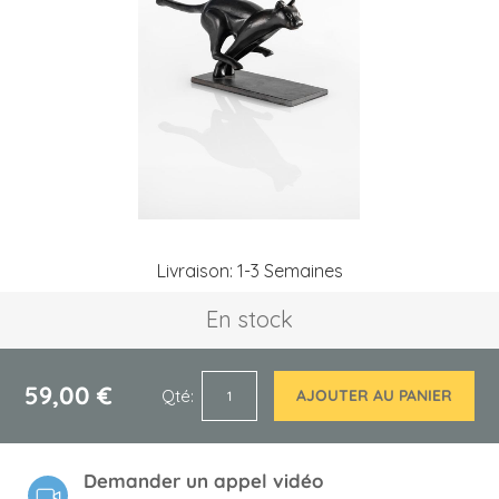
the
images
gallery
Skip
Livraison: 1-3 Semaines
to
the
En stock
beginning
of
the
images
59,00 €
Qté
AJOUTER AU PANIER
gallery
Demander un appel vidéo