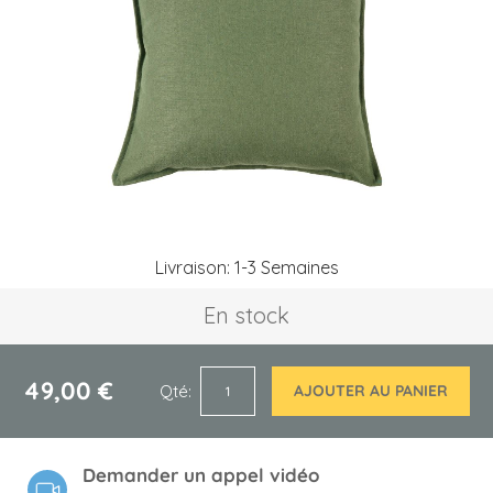
the
images
gallery
Skip
Livraison: 1-3 Semaines
to
the
En stock
beginning
of
the
images
49,00 €
Qté
AJOUTER AU PANIER
gallery
Demander un appel vidéo