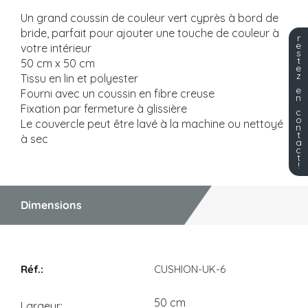
Un grand coussin de couleur vert cyprès à bord de
bride, parfait pour ajouter une touche de couleur à
r
e
votre intérieur
s
t
50 cm x 50 cm
e
z
Tissu en lin et polyester
e
Fourni avec un coussin en fibre creuse
n
Fixation par fermeture à glissière
c
o
Le couvercle peut être lavé à la machine ou nettoyé
n
t
à sec
a
c
t
!
Dimensions
Dimensions
CUSHION-UK-6
50 cm
Largeur