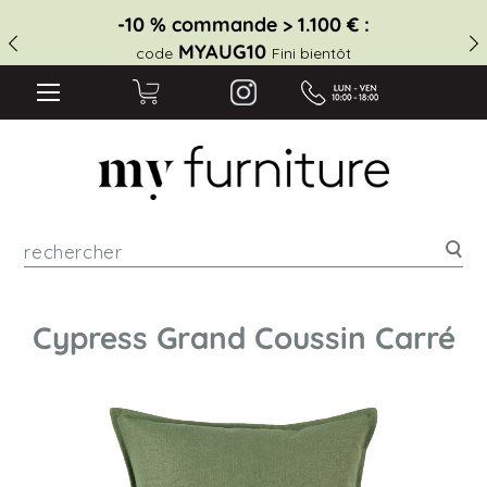
-10 % commande > 1.100 € :
MYAUG10
code
Fini bientôt
Rec
Cypress Grand Coussin Carré
Skip
to
the
end
of