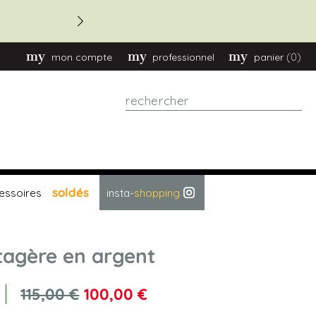
-20 % commande > 2.70
(0)
mon compte
professionnel
panier
Rechercher
soldés
essoires
insta-
shopping
tagère en argent
115,00 €
100,00 €