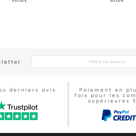
459,00 €
169,00 €
letter
 *
os derniers avis
Paiement en pl
fois pour les c
supérieures 