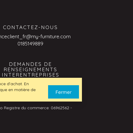
CONTACTEZ-NOUS
viceclient_fr@my-furniture.com
0185149889
DEMANDES DE
RENSEIGNEMENTS
INTERENTREPRISES
viceclient_fr@my-furniture.com
ence d’achat. En
tique en matière de
Fermer
No Registre du commerce: 06962562 -