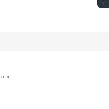
t
!
EO-CHR