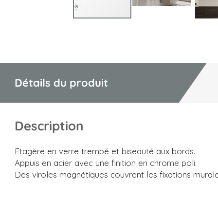
Skip
to
the
beginning
of
Détails du produit
the
images
gallery
Description
Etagère en verre trempé et biseauté aux bords.
Appuis en acier avec une finition en chrome poli.
Des viroles magnétiques couvrent les fixations murales 