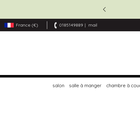
France (€)
0185149889
mail
Allez
au
contenu
salon
salle à manger
chambre à cou
Skip
to
the
end
of
the
images
gallery