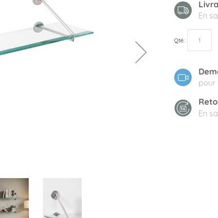
Livr
En sa
Qté
Dema
pour 
Reto
En sa