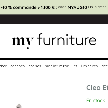
-10 % commande > 1.100 € :
code
MYAUG10
Fini bientôt
cher
canapés
chaises
mobilier miroir
lits
luminaires
acc
Cleo E
En stock