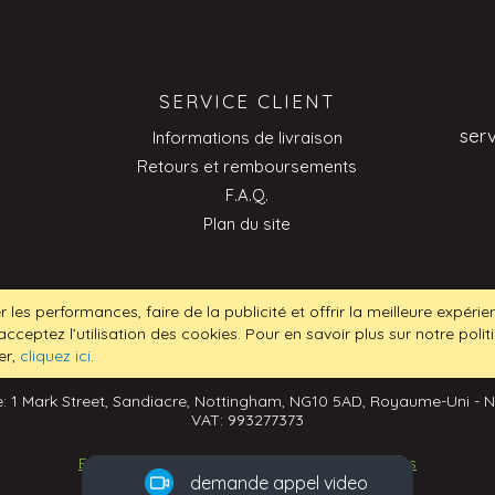
SERVICE CLIENT
ser
Informations de livraison
Retours et remboursements
F.A.Q.
Plan du site
ser
r les performances, faire de la publicité et offrir la meilleure expéri
acceptez l’utilisation des cookies. Pour en savoir plus sur notre poli
er,
cliquez ici
.
: 1 Mark Street, Sandiacre, Nottingham, NG10 5AD, Royaume-Uni - 
VAT: 993277373
Pourquoi ne pas
demander à voir nos
Ecommerce Development
by
Design Solutions
demande appel video
produits en direct?