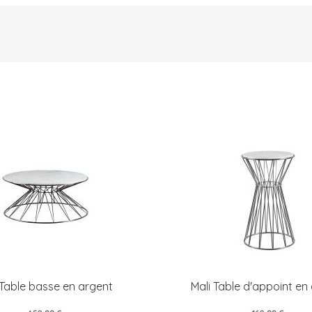
 Table basse en argent
Mali Table d'appoint en