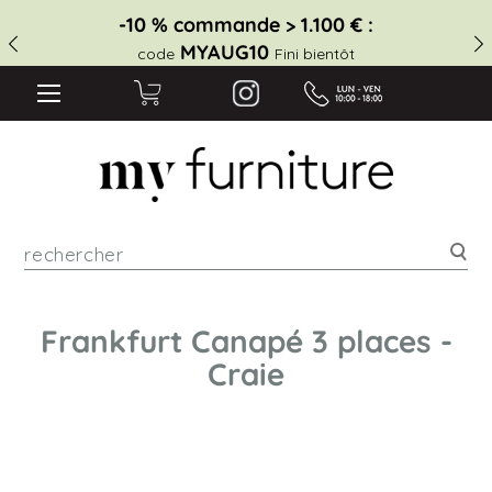
-10 % commande > 1.100 € :
MYAUG10
code
Fini bientôt
Rec
Frankfurt Canapé 3 places -
Craie
Skip
to
the
end