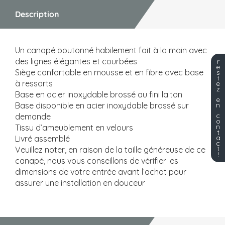
Description
Un canapé boutonné habilement fait à la main avec
des lignes élégantes et courbées
r
e
Siège confortable en mousse et en fibre avec base
s
t
à ressorts
e
z
Base en acier inoxydable brossé au fini laiton
e
Base disponible en acier inoxydable brossé sur
n
c
demande
o
n
Tissu d’ameublement en velours
t
a
Livré assemblé
c
t
Veuillez noter, en raison de la taille généreuse de ce
!
canapé, nous vous conseillons de vérifier les
dimensions de votre entrée avant l’achat pour
assurer une installation en douceur