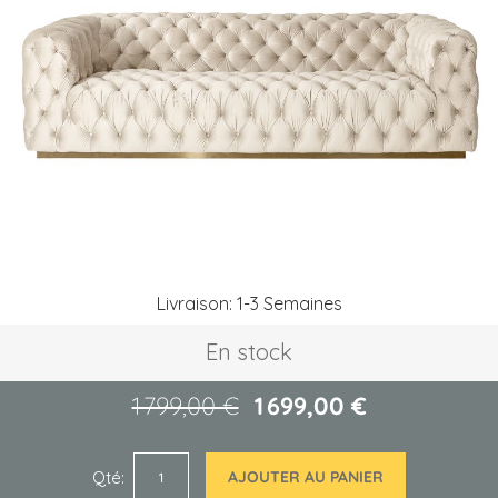
of
the
images
gallery
Skip
Livraison: 1-3 Semaines
to
the
En stock
beginning
of
the
1 799,00 €
1 699,00 €
images
gallery
Qté
AJOUTER AU PANIER