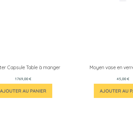
ter Capsule Table à manger
Moyen vase en verr
1 769,00 €
45,00 €
AJOUTER AU PANIER
AJOUTER AU P