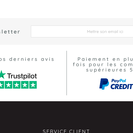
letter
 *
os derniers avis
Paiement en pl
fois pour les c
supérieures 
SERVICE CLIENT