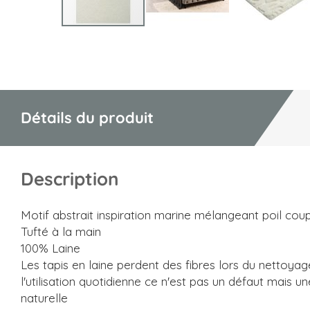
Skip
to
the
beginning
of
Détails du produit
the
images
gallery
Description
Motif abstrait inspiration marine mélangeant poil coup
Tufté à la main
100% Laine
Les tapis en laine perdent des fibres lors du nettoyage
l'utilisation quotidienne ce n'est pas un défaut mais u
naturelle