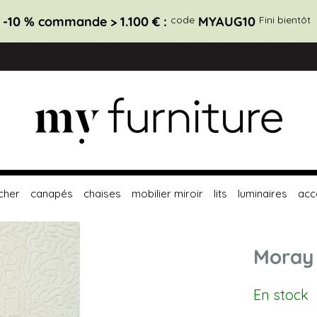
-10 % commande > 1.100 € :
code
MYAUG10
Fini bientôt
cher
canapés
chaises
mobilier miroir
lits
luminaires
acc
Moray 
En stock