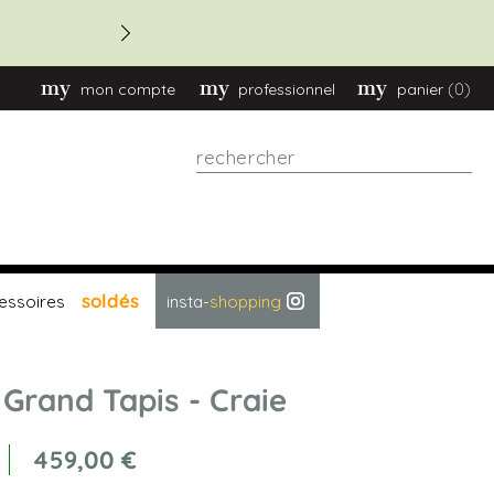
-20 % commande > 2.70
(0)
mon compte
professionnel
panier
Rechercher
soldés
essoires
insta-
shopping
Grand Tapis - Craie
459,00 €