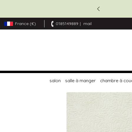
France (€)
0185149889
mail
Allez
au
contenu
salon
salle à manger
chambre à cou
Skip
to
the
end
of
the
images
gallery