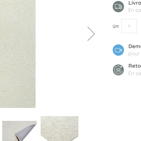
Livr
En sa
Qté
Dema
pour 
Reto
En sa