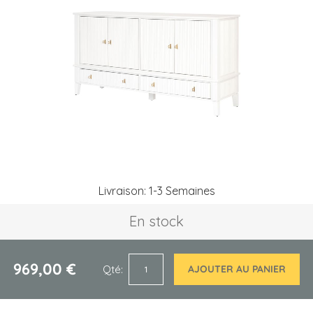
of
the
images
gallery
Skip
Livraison: 1-3 Semaines
to
the
En stock
beginning
of
the
images
969,00 €
Qté
AJOUTER AU PANIER
gallery