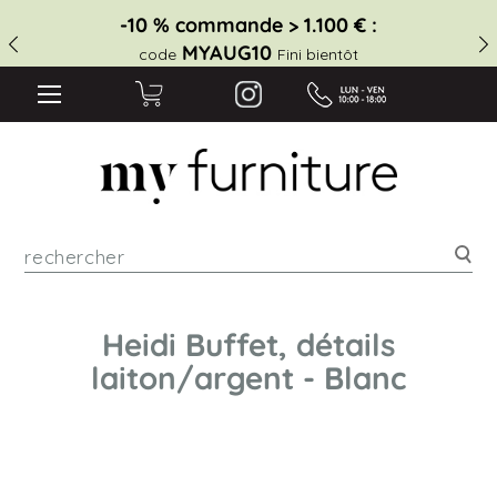
-10 % commande > 1.100 € :
MYAUG10
code
Fini bientôt
Rec
Heidi Buffet, détails
laiton/argent - Blanc
Skip
to
the
end