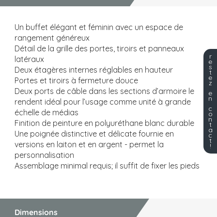
Un buffet élégant et féminin avec un espace de
rangement généreux
Détail de la grille des portes, tiroirs et panneaux
r
latéraux
e
s
Deux étagères internes réglables en hauteur
t
e
Portes et tiroirs à fermeture douce
z
Deux ports de câble dans les sections d’armoire le
e
n
rendent idéal pour l’usage comme unité à grande
c
échelle de médias
o
n
Finition de peinture en polyuréthane blanc durable
t
a
Une poignée distinctive et délicate fournie en
c
t
versions en laiton et en argent - permet la
!
personnalisation
Assemblage minimal requis; il suffit de fixer les pieds
Dimensions