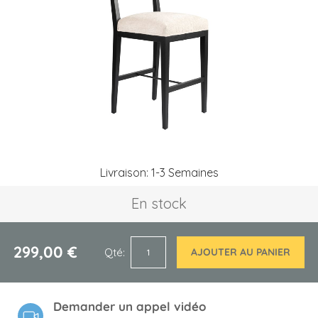
the
images
gallery
Skip
Livraison: 1-3 Semaines
to
the
En stock
beginning
of
the
images
299,00 €
Qté
AJOUTER AU PANIER
gallery
Demander un appel vidéo