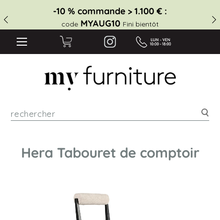
-10 % commande > 1.100 € :
MYAUG10
code
Fini bientôt
Rec
Hera Tabouret de comptoir
Skip
to
the
end
of