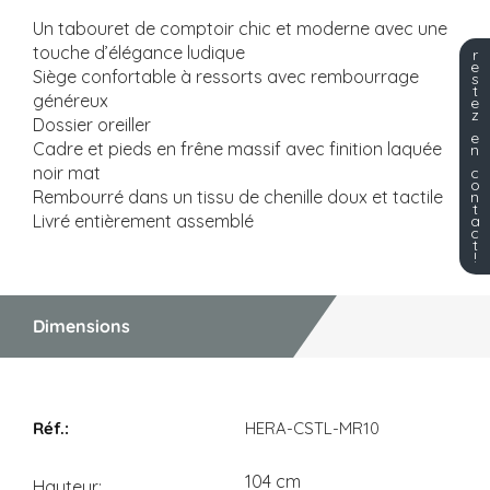
Un tabouret de comptoir chic et moderne avec une
touche d’élégance ludique
r
e
Siège confortable à ressorts avec rembourrage
s
t
généreux
e
z
Dossier oreiller
e
Cadre et pieds en frêne massif avec finition laquée
n
noir mat
c
o
Rembourré dans un tissu de chenille doux et tactile
n
t
Livré entièrement assemblé
a
c
t
!
Dimensions
Dimensions
HERA-CSTL-MR10
104 cm
Hauteur