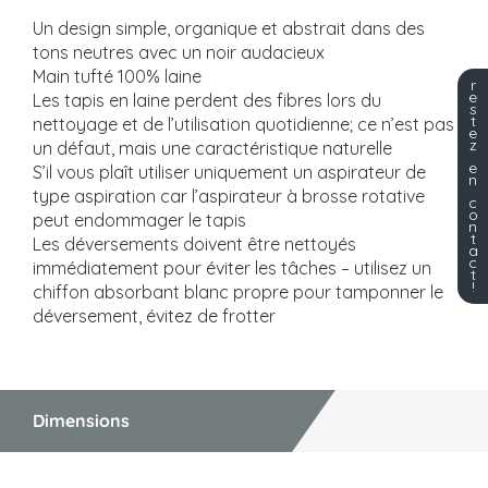
Un design simple, organique et abstrait dans des
tons neutres avec un noir audacieux
Main tufté 100% laine
r
e
Les tapis en laine perdent des fibres lors du
s
t
nettoyage et de l’utilisation quotidienne; ce n’est pas
e
z
un défaut, mais une caractéristique naturelle
e
S’il vous plaît utiliser uniquement un aspirateur de
n
type aspiration car l’aspirateur à brosse rotative
c
o
peut endommager le tapis
n
t
Les déversements doivent être nettoyés
a
c
immédiatement pour éviter les tâches – utilisez un
t
!
chiffon absorbant blanc propre pour tamponner le
déversement, évitez de frotter
Dimensions