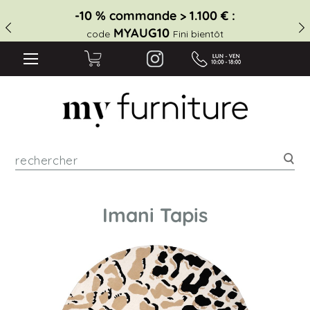
-10 % commande > 1.100 € :
MYAUG10
code
Fini bientôt
Rec
Imani Tapis
Skip
to
the
end
of