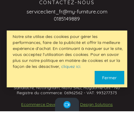
CONTACTEZ-NOUS
serviceclient_fr@my-furniture.com
0185149889
Notre site utilise des cookies pour gérer les
performances, faire de la publicité et offrir la meilleure
DEMANDES DE RENSEIGNEMENTS
expérience d’achat. En continuant à naviguer sur le site,
INTERENTREPRISES
vous acceptez l’utilisation des cookies. Pour en savoir
serviceclient_fr@my-furniture.com
plus sur notre politique en matière de cookies et sur la
façon de les désactiver,
cliquez ici
.
Fermer
www.my-furniture.com LTD - Adresse: 1 Mark Street,
Sandiacre, Nottingham, NG10 5AD, Royaume-Uni - No
Registre du commerce: 06962562 - VAT: 993277373
Ecommerce Development
by
Design Solutions