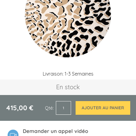
the
images
gallery
Skip
Livraison: 1-3 Semaines
to
the
En stock
beginning
of
the
images
415,00 €
Qté
AJOUTER AU PANIER
gallery
Demander un appel vidéo