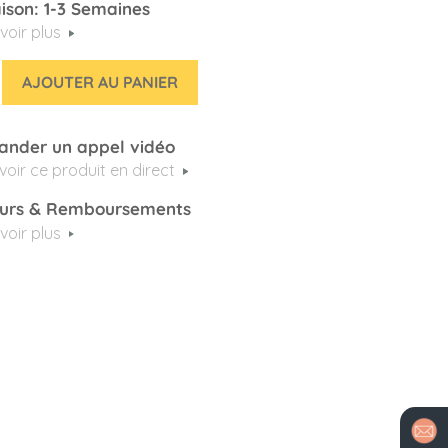
aison: 1-3 Semaines
voir plus
AJOUTER AU PANIER
nder un appel vidéo
voir ce produit en direct
urs & Remboursements
voir plus