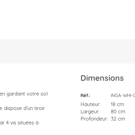
Dimensions
Dimensions
 en gardant votre sol
Réf.
INGA-WHI-
Hauteur
18 cm
 dispose d’un tiroir
Largeur
80 cm
Profondeur
32 cm
r 4 vis situées à