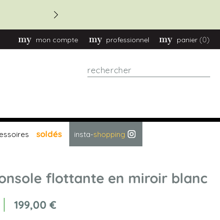
(0)
mon compte
professionnel
panier
Rechercher
soldés
essoires
insta-
shopping
onsole flottante en miroir blanc
199,00 €