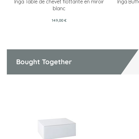
Inga Table de chevet flottante en miroir
Inga Buff
blanc
149,00 €
Bought Together