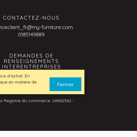
CONTACTEZ-NOUS
viceclient_fr@my-furniture.com
0185149889
DEMANDES DE
RENSEIGNEMENTS
INTERENTREPRISES
viceclient_fr@my-furniture.com
ence d’achat. En
tique en matière de
Fermer
No Registre du commerce: 06962562 -