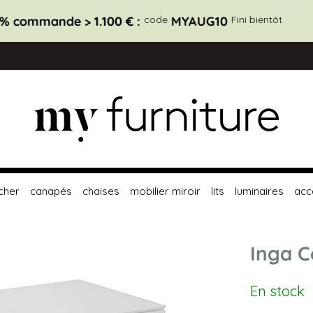
-20 % commande > 2.700 € :
code
MYAUG20
Fini bientôt
cher
canapés
chaises
mobilier miroir
lits
luminaires
acc
Inga C
En stock