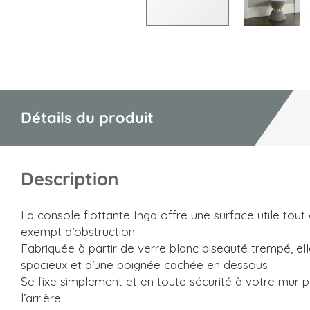
Skip
to
the
beginning
of
Détails du produit
the
images
gallery
Description
La console flottante Inga offre une surface utile tout
exempt d’obstruction
Fabriquée à partir de verre blanc biseauté trempé, elle
spacieux et d’une poignée cachée en dessous
Se fixe simplement et en toute sécurité à votre mur pa
l’arrière