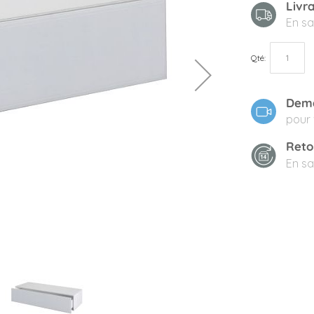
Livr
En sa
Qté
Dema
pour 
Reto
En sa