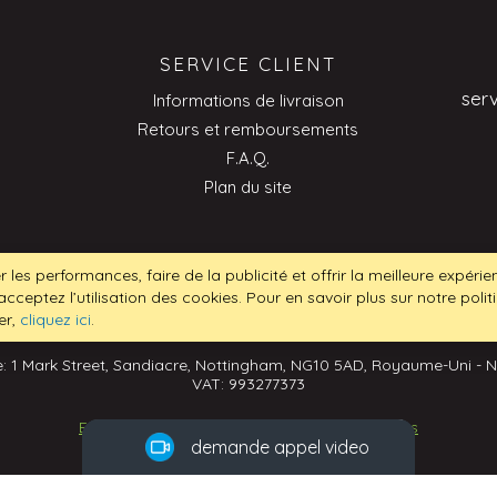
SERVICE CLIENT
ser
Informations de livraison
Retours et remboursements
F.A.Q.
Plan du site
ser
r les performances, faire de la publicité et offrir la meilleure expéri
acceptez l’utilisation des cookies. Pour en savoir plus sur notre poli
er,
cliquez ici
.
: 1 Mark Street, Sandiacre, Nottingham, NG10 5AD, Royaume-Uni - 
VAT: 993277373
Pourquoi ne pas
demander à voir nos
Ecommerce Development
by
Design Solutions
demande appel video
produits en direct?