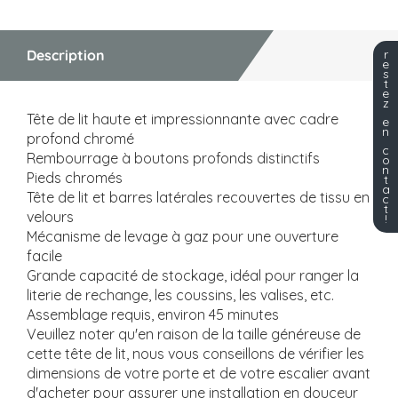
Description
r
e
s
t
e
z
Tête de lit haute et impressionnante avec cadre
e
n
profond chromé
c
Rembourrage à boutons profonds distinctifs
o
n
Pieds chromés
t
a
Tête de lit et barres latérales recouvertes de tissu en
c
t
velours
!
Mécanisme de levage à gaz pour une ouverture
facile
Grande capacité de stockage, idéal pour ranger la
literie de rechange, les coussins, les valises, etc.
Assemblage requis, environ 45 minutes
Veuillez noter qu'en raison de la taille généreuse de
cette tête de lit, nous vous conseillons de vérifier les
dimensions de votre porte et de votre escalier avant
d'acheter pour assurer une installation en douceur