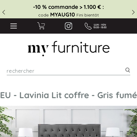
-10 % commande > 1.100 € :
MYAUG10
code
Fini bientôt
Rec
EU - Lavinia Lit coffre - Gris fumé
Skip
to
the
end
of