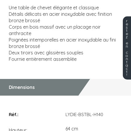
Une table de chevet élégante et classique
Détails délicats en acier inoxydable avec finition
bronze brossé
r
e
Corps en bois massif avec un placage noir
s
t
anthracite
e
z
Poignées intemporelles en acier inoxydable au fini
e
bronze brossé
n
Deux tiroirs avec glissières souples
c
o
Fournie entièrement assemblée
n
t
a
c
t
!
Dimensions
Dimensions
LYDIE-BSTBL-H140
64 cm
Hauteur