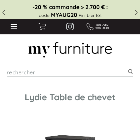
-20 % commande > 2.700 € :
MYAUG20
code
Fini bientôt
Rec
Lydie Table de chevet
Skip
to
the
end
of