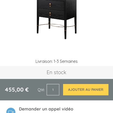
the
images
gallery
Skip
Livraison: 1-3 Semaines
to
the
En stock
beginning
of
the
images
455,00 €
Qté
AJOUTER AU PANIER
gallery
Demander un appel vidéo