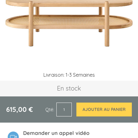
the
images
gallery
Skip
Livraison: 1-3 Semaines
to
the
En stock
beginning
of
the
images
615,00 €
Qté
AJOUTER AU PANIER
gallery
Demander un appel vidéo