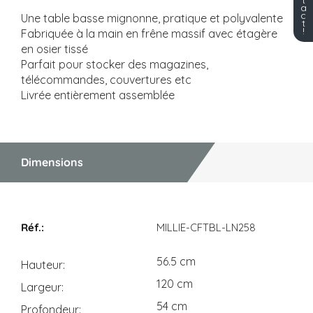
a
c
Une table basse mignonne, pratique et polyvalente
t
!
Fabriquée à la main en frêne massif avec étagère
en osier tissé
Parfait pour stocker des magazines,
télécommandes, couvertures etc
Livrée entièrement assemblée
Dimensions
Dimensions
MILLIE-CFTBL-LN258
56.5 cm
Hauteur
120 cm
Largeur
54 cm
Profondeur