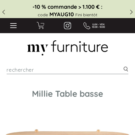
-10 % commande > 1.100 € :
MYAUG10
code
Fini bientôt
Rec
Millie Table basse
Skip
to
the
end
of