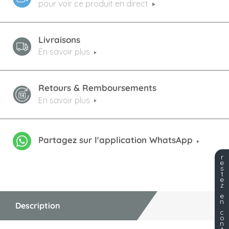
pour voir ce produit en direct
Livraisons
En savoir plus
Retours & Remboursements
En savoir plus
Partagez sur l'application WhatsApp
r
e
s
t
e
z
e
n
Description
c
o
n
t