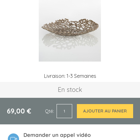
the
images
gallery
Skip
Livraison: 1-3 Semaines
to
the
En stock
beginning
of
the
images
69,00 €
Qté
AJOUTER AU PANIER
gallery
Demander un appel vidéo