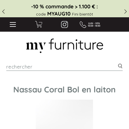
-10 % commande > 1.100 € :
MYAUG10
code
Fini bientôt
Rec
Nassau Coral Bol en laiton
Skip
to
the
end
of