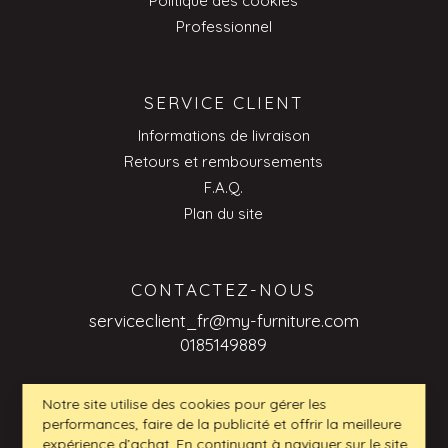
Politique des cookies
Professionnel
SERVICE CLIENT
Informations de livraison
Retours et remboursements
F.A.Q.
Plan du site
CONTACTEZ-NOUS
serviceclient_fr@my-furniture.com
0185149889
Notre site utilise des cookies pour gérer les
performances, faire de la publicité et offrir la meilleure
DEMANDES DE RENSEIGNEMENTS
expérience d’achat. En continuant à naviguer sur le site,
INTERENTREPRISES