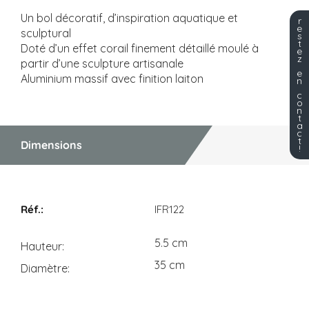
Un bol décoratif, d’inspiration aquatique et
r
e
sculptural
s
t
Doté d’un effet corail finement détaillé moulé à
e
z
partir d’une sculpture artisanale
e
Aluminium massif avec finition laiton
n
c
o
n
t
a
c
t
Dimensions
!
Dimensions
IFR122
5.5 cm
Hauteur
35 cm
Diamètre