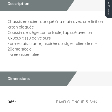
n
t
Description
a
c
t
!
Chassis en acier fabriqué à la main avec une finition
laiton plaquée.
Coussin de siège confortable, tapissé avec un
luxueux tissu de velours
Forme saisissante, inspirée du style italien de mi-
20ème siècle.
Livrée assemblée
Dimensions
Dimensions
RAVELO-DNCHR-5-SMK