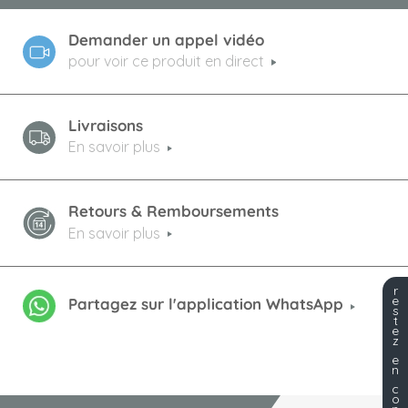
Demander un appel vidéo
pour voir ce produit en direct
Livraisons
En savoir plus
Retours & Remboursements
En savoir plus
r
e
Partagez sur l'application WhatsApp
s
t
e
z
e
n
c
o