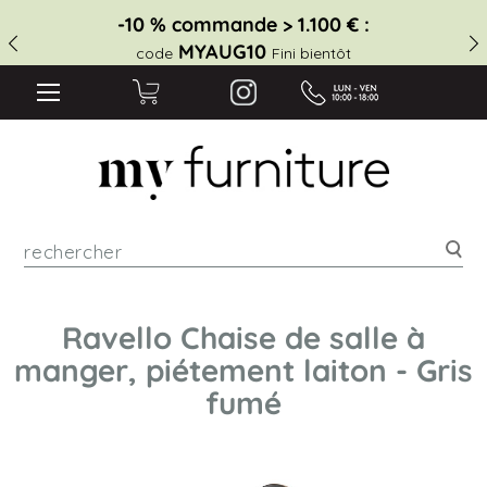
-20 % commande > 2.700 € :
MYAUG20
code
Fini bientôt
Rec
Ravello Chaise de salle à
manger, piétement laiton - Gris
fumé
Skip
to