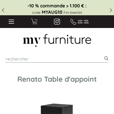
-10 % commande > 1.100 € :
MYAUG10
code
Fini bientôt
Rec
Renato Table d'appoint
Skip
to
the
end
of