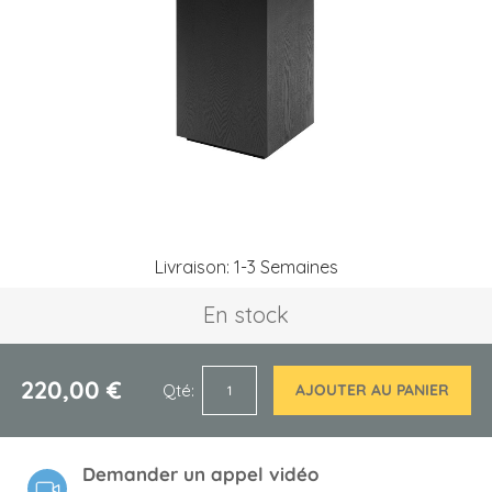
the
images
gallery
Skip
Livraison: 1-3 Semaines
to
the
En stock
beginning
of
the
images
220,00 €
Qté
AJOUTER AU PANIER
gallery
Demander un appel vidéo