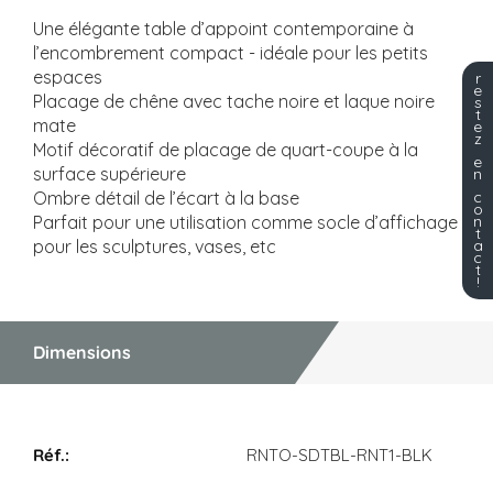
Une élégante table d’appoint contemporaine à
l’encombrement compact - idéale pour les petits
espaces
r
e
Placage de chêne avec tache noire et laque noire
s
t
mate
e
z
Motif décoratif de placage de quart-coupe à la
e
surface supérieure
n
Ombre détail de l’écart à la base
c
o
Parfait pour une utilisation comme socle d’affichage
n
t
pour les sculptures, vases, etc
a
c
t
!
Dimensions
Dimensions
RNTO-SDTBL-RNT1-BLK