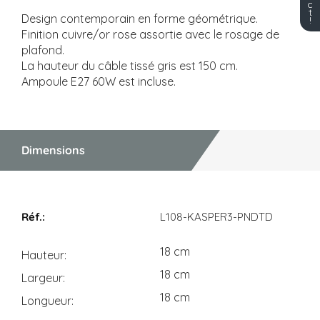
c
t
Design contemporain en forme géométrique.
!
Finition cuivre/or rose assortie avec le rosage de
plafond.
La hauteur du câble tissé gris est 150 cm.
Ampoule E27 60W est incluse.
Dimensions
Dimensions
L108-KASPER3-PNDTD
18 cm
Hauteur
18 cm
Largeur
18 cm
Longueur