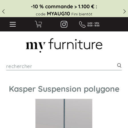
-10 % commande > 1.100 € :
MYAUG10
code
Fini bientôt
Rec
Kasper Suspension polygone
Skip
to
the
end
of