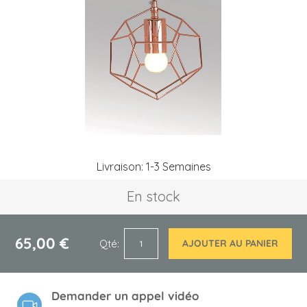
the
images
gallery
Skip
Livraison: 1-3 Semaines
to
the
En stock
beginning
of
the
images
65,00 €
Qté
AJOUTER AU PANIER
gallery
Demander un appel vidéo