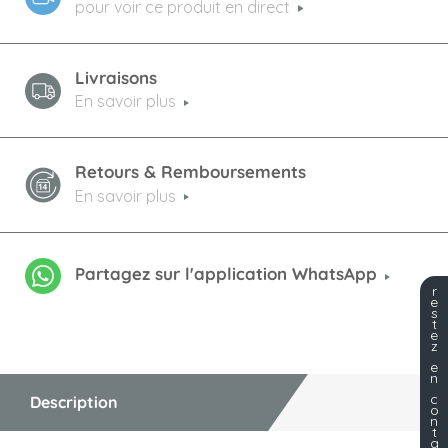
pour voir ce produit en direct
Livraisons
En savoir plus
Retours & Remboursements
En savoir plus
Partagez sur l'application WhatsApp
r
e
s
t
e
z
e
n
c
Description
o
n
t
a