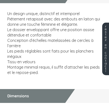
Un design unique, distinctif et intemporel
Piétement retapissé avec des embouts en laiton qui
donne une touche féminine et élégante.
r
e
Le dossier enveloppant offre une position assise
s
t
détendue et confortable
e
z
Conception d’échelles matelassées de cercles à
e
l’arrière
n
Les pieds réglables sont faits pour les planchers
c
o
inégaux
n
t
Tissu en velours
a
c
Montage minimal requis, il suffit d’attacher les pieds
t
!
et le repose-pied.
Dimensions