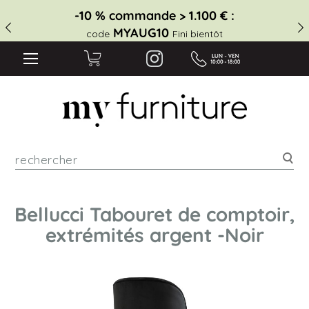
-10 % commande > 1.100 € :
MYAUG10
code
Fini bientôt
Rec
Bellucci Tabouret de comptoir,
extrémités argent -Noir
Skip
to
the
end