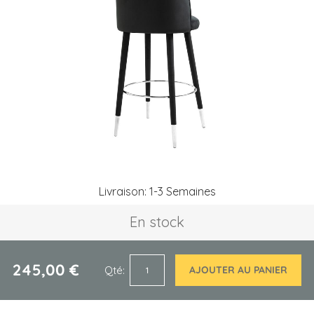
of
the
images
gallery
Skip
Livraison: 1-3 Semaines
to
the
En stock
beginning
of
the
images
245,00 €
Qté
AJOUTER AU PANIER
gallery