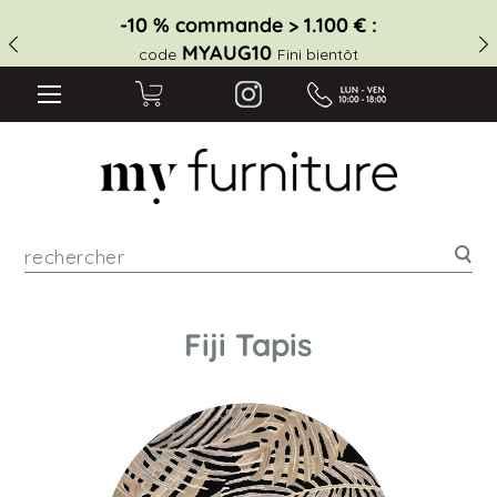
-10 % commande > 1.100 € :
MYAUG10
code
Fini bientôt
Rec
Fiji Tapis
Skip
to
the
end
of