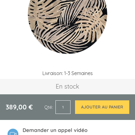
the
images
gallery
Skip
Livraison: 1-3 Semaines
to
the
En stock
beginning
of
the
images
389,00 €
Qté
AJOUTER AU PANIER
gallery
Demander un appel vidéo