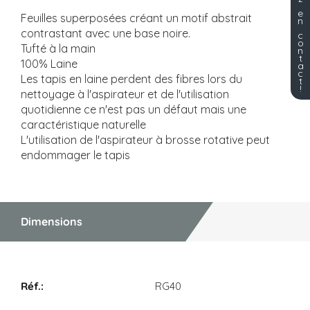
e
Feuilles superposées créant un motif abstrait
n
contrastant avec une base noire.
c
o
Tufté à la main
n
t
100% Laine
a
c
Les tapis en laine perdent des fibres lors du
t
!
nettoyage à l'aspirateur et de l'utilisation
quotidienne ce n'est pas un défaut mais une
caractéristique naturelle
L'utilisation de l'aspirateur à brosse rotative peut
endommager le tapis
Dimensions
Dimensions
RG40