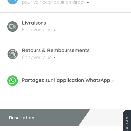
pour voir ce produit en direct
Livraisons
En savoir plus
Retours & Remboursements
En savoir plus
Partagez sur l'application WhatsApp
r
Description
e
s
t
e
z