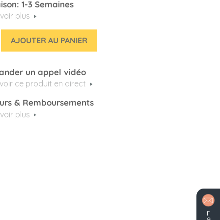
aison: 1-3 Semaines
voir plus
AJOUTER AU PANIER
nder un appel vidéo
voir ce produit en direct
urs & Remboursements
voir plus
r
e