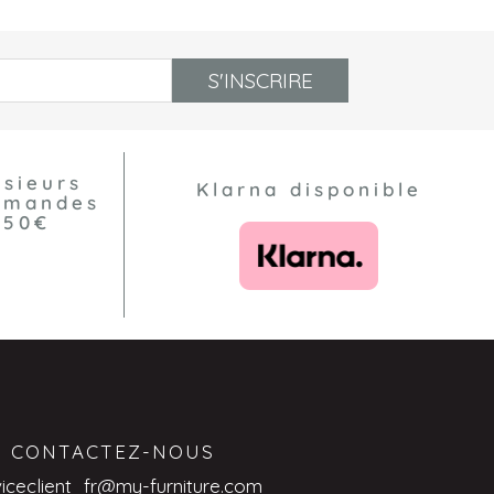
S'INSCRIRE
usieurs
Klarna disponible
ommandes
550€
CONTACTEZ-NOUS
viceclient_fr@my-furniture.com