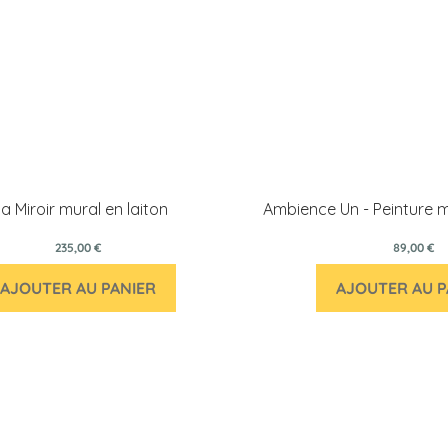
ia Miroir mural en laiton
Ambience Un - Peinture m
235,00 €
89,00 €
AJOUTER AU PANIER
AJOUTER AU P