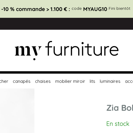
-10 % commande > 1.100 € :
code
MYAUG10
Fini bientôt
cher
canapés
chaises
mobilier miroir
lits
luminaires
acc
Zia Bo
En stock