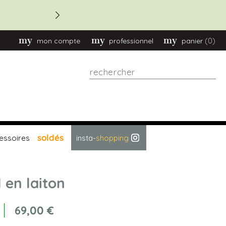
-20 % commande > 2.70
(0)
mon compte
professionnel
panier
Rechercher
soldés
essoires
insta-
shopping
l en laiton
69,00 €