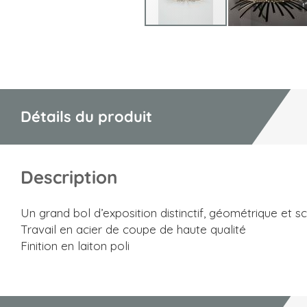
Skip
to
the
beginning
of
Détails du produit
the
images
gallery
Description
Un grand bol d’exposition distinctif, géométrique et sc
Travail en acier de coupe de haute qualité
Finition en laiton poli