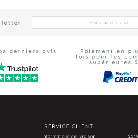
letter
 *
os derniers avis
Paiement en pl
fois pour les c
supérieures 
SERVICE CLIENT
ser
Informations de livraison