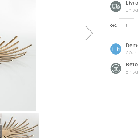
Livr
En sa
Qté
Dema
pour 
Reto
En sa