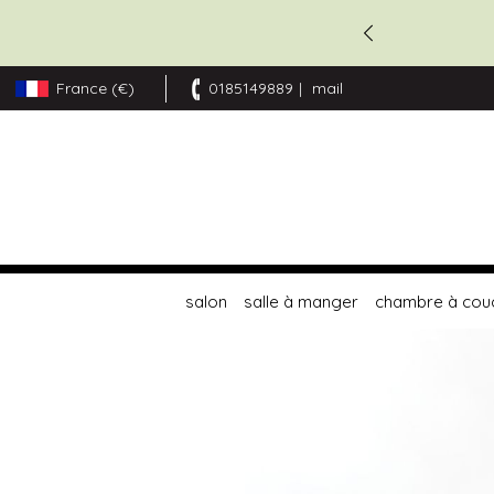
France (€)
0185149889
mail
Allez
au
contenu
salon
salle à manger
chambre à cou
Skip
to
the
end
of
the
images
gallery