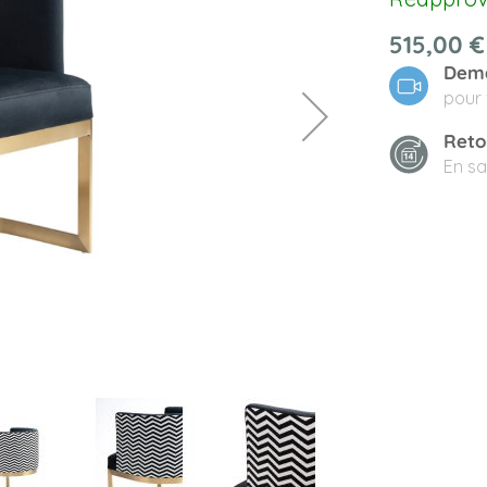
515,00 €
Dema
pour 
Reto
En sa