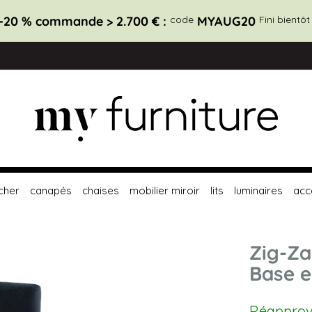
-20 % commande > 2.700 € :
code
MYAUG20
Fini bientôt
cher
canapés
chaises
mobilier miroir
lits
luminaires
acc
Zig-Za
Base e
Réapprovi