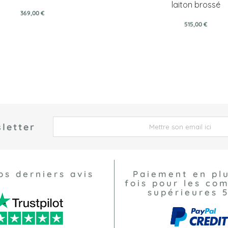
laiton brossé
369,00 €
515,00 €
letter
 *
os derniers avis
Paiement en pl
fois pour les c
supérieures 