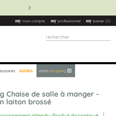
(0)
mon compte
professionnel
panier
Rechercher
soldés
essoires
insta-
shopping
g Chaise de salle à manger -
n laiton brossé
sionnement attendu: Produit discontinué