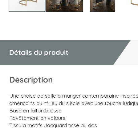
Skip
to
the
beginning
of
Détails du produit
the
images
gallery
Description
Une chaise de salle à manger contemporaine inspiré
américains du milieu du siècle avec une touche ludiqu
Base en laiton brossé
Revêtement en velours
Tissu à motifs Jacquard tissé au dos