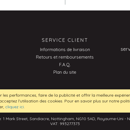
SERVICE CLIENT
ser
Informations de livraison
Retours et remboursements
F.A.Q.
Plan du site
ser
r les performances, faire de la publicité et offrir la meilleure expéri
acceptez l’utilisation des cookies. Pour en savoir plus sur notre poli
er,
cliquez ici
.
: 1 Mark Street, Sandiacre, Nottingham, NG10 5AD, Royaume-Uni - 
VAT: 993277373
Pourquoi ne pas