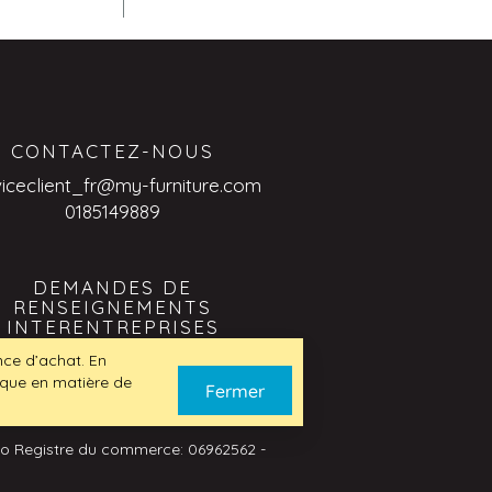
CONTACTEZ-NOUS
viceclient_fr@my-furniture.com
0185149889
DEMANDES DE
RENSEIGNEMENTS
INTERENTREPRISES
viceclient_fr@my-furniture.com
ence d’achat. En
tique en matière de
Fermer
No Registre du commerce: 06962562 -