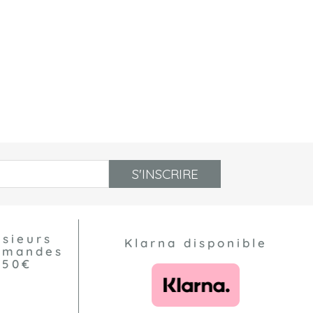
S'INSCRIRE
usieurs
Klarna disponible
ommandes
550€