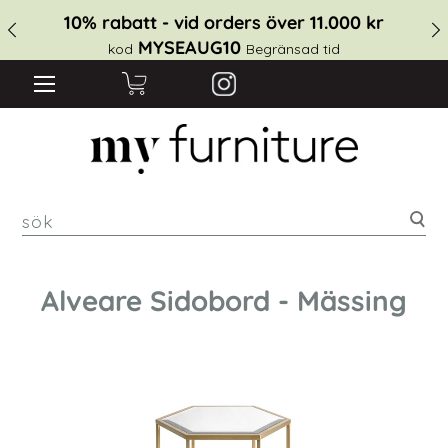
10% rabatt - vid orders över 11.000 kr
MYSEAUG10
kod
Begränsad tid
sök
Alveare Sidobord - Mässing
Hoppa
till
slutet
av
bildgalleriet