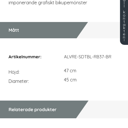
imponerande grafiskt bikupemönster
l
l
k
o
n
t
a
k
Mått
t
e
n
!
Mått
ALVRE-SDTBL-RB37-BR
47 cm
Höjd
45 cm
Diameter
Relaterade produkter