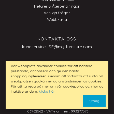
Returer & Återbetalningar
Vanliga frågor
Webbkarta
KONTAKTA OSS
kundservice_SE@my-furniture.com
Vår webbplats använder cookies för att hantera
prestanda, annonsera och ge den bästa
FRÅGOR BUSINESS TO BUSINESS
shoppingupplevelsen. Genom att fortsätta att surfa på
webbplatsen godkänner du användningen av cookies.
kundservice_SE@my-furniture.com
För att ta reda på mer om vår cookiepolicy och hur du
inaktiverar dem,
klicka här
.
Stäng
www.my-furniture.com LTD - Adress: 1 Mark Street
Sandiacre, Nottingham NG10 5AD - Registreringsnummer
: 06962562 - VAT-nummer : 993277373