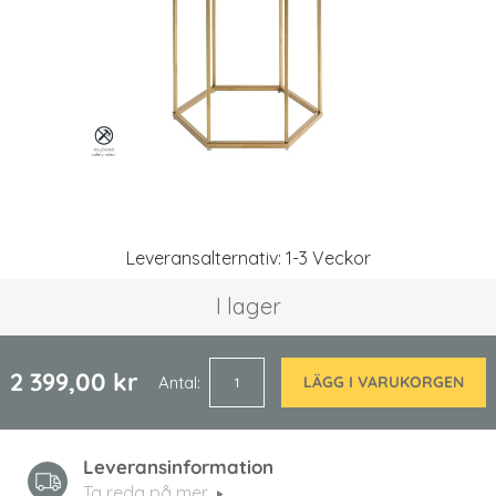
Hoppa
Leveransalternativ: 1-3 Veckor
till
början
I lager
av
bildgalleriet
2 399,00 kr
Antal
LÄGG I VARUKORGEN
Leveransinformation
Ta reda på mer