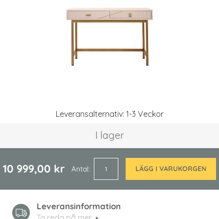
Hoppa
Leveransalternativ: 1-3 Veckor
till
början
I lager
av
bildgalleriet
10 999,00 kr
Antal
LÄGG I VARUKORGEN
Leveransinformation
Ta reda på mer