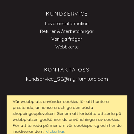
KUNDSERVICE
Leveransinformation
Returer & Återbetalningar
Vanliga frågor
Webbkarta
KONTAKTA OSS
kundservice_SE@my-furniture.com
Vår webbplats använder cookies för att hantera
prestanda, annonsera och ge den bästa
FRÅGOR BUSINESS TO BUSINESS
shoppingupplevelsen. Genom att fortsätta att surfa på
webbplatsen godkänner du användningen av cookies.
kundservice_SE@my-furniture.com
För att ta reda på mer om vår cookiepolicy och hur du
inaktiverar dem,
klicka här
.