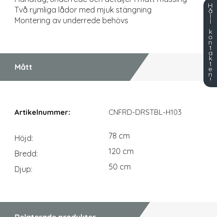
H
Två rymliga lådor med mjuk stängning
å
l
Montering av underrede behövs
l
k
o
n
t
a
k
t
Mått
e
n
!
Mått
CNFRD-DRSTBL-H103
78 cm
Höjd
120 cm
Bredd
50 cm
Djup