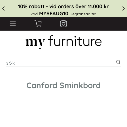
10% rabatt - vid orders över 11.000 kr
MYSEAUG10
kod
Begränsad tid
sök
Canford Sminkbord
Hoppa
till
slutet
av
bildgalleriet