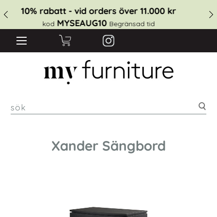
10% rabatt - vid orders över 11.000 kr
MYSEAUG10
kod
Begränsad tid
sök
Xander Sängbord
Hoppa
till
slutet
av
bildgalleriet