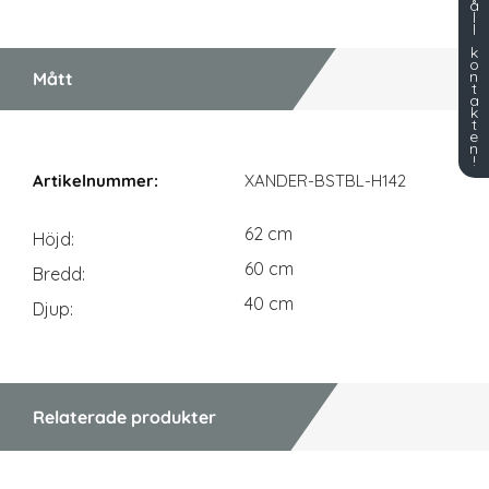
å
l
l
k
o
n
Mått
t
a
k
t
e
n
Mått
!
XANDER-BSTBL-H142
62 cm
Höjd
60 cm
Bredd
40 cm
Djup
Relaterade produkter