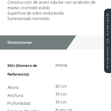
Construcción de acero tubular con acabado de
espejo cromado pulido
¡
Superficie de vidrio endurecido
m
a
Suministrado montado
n
t
e
n
t
e
e
n
Dimensiones
c
o
n
t
a
Dimensiones
c
t
IFR098
o
!
60 cm
Altura
39 cm
Anchura
39 cm
Profundidad
8 mm cm