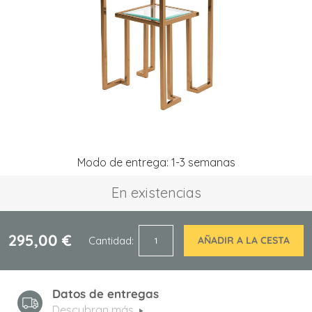
de
imágenes
Saltar
Modo de entrega: 1-3 semanas
al
comienzo
En existencias
de
la
galería
de
295,00 €
Cantidad
AÑADIR A LA CESTA
imágenes
Datos de entregas
Descubran más