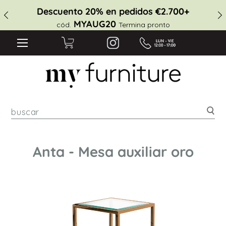
Descuento 20% en pedidos €2.700+
MYAUG20
cód.
Termina pronto
Bus
Anta - Mesa auxiliar oro
Saltar
al
final
de
la
galería