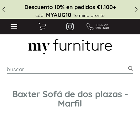
Descuento 10% en pedidos €1.100+
MYAUG10
cód.
Termina pronto
Bus
Baxter Sofá de dos plazas -
Marfil
Saltar
al
final
de