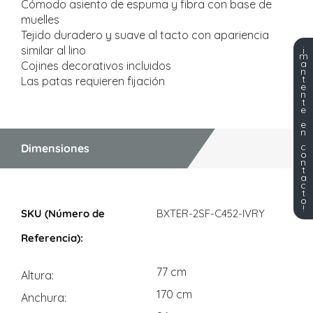
Cómodo asiento de espuma y fibra con base de
muelles
Tejido duradero y suave al tacto con apariencia
¡
similar al lino
m
a
Cojines decorativos incluidos
n
t
Las patas requieren fijación
e
n
t
e
e
n
c
Dimensiones
o
n
t
a
c
t
Dimensiones
o
!
BXTER-2SF-C452-IVRY
77 cm
Altura
170 cm
Anchura