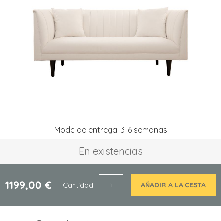
la
galería
de
imágenes
Saltar
Modo de entrega: 3-6 semanas
al
comienzo
En existencias
de
la
galería
de
1199,00 €
Cantidad
AÑADIR A LA CESTA
imágenes