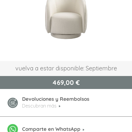
de
imágenes
Saltar
vuelva a estar disponible: Septiembre
al
comienzo
469,00 €
de
la
galería
Devoluciones y Reembolsos
de
imágenes
Descubran más
Comparte en WhatsApp