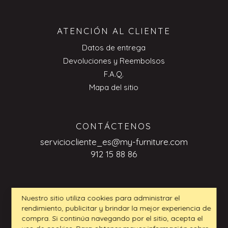
ATENCIÓN AL CLIENTE
Datos de entrega
Devoluciones y Reembolsos
F.A.Q.
Mapa del sitio
CONTÁCTENOS
serviciocliente_es@my-furniture.com
912 15 88 86
CONSULTAS DE BUSINESS TO
Nuestro sitio utiliza cookies para administrar el
BUSINESS
rendimiento, publicitar y brindar la mejor experiencia de
compra. Si continúa navegando por el sitio, acepta el
serviciocliente_es@my-furniture.com