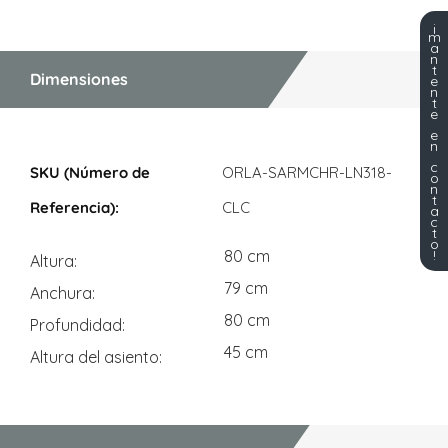
¡
m
a
n
t
Dimensiones
e
n
t
e
e
n
Dimensiones
c
ORLA-SARMCHR-LN318-
o
n
t
CLC
a
c
t
o
!
80 cm
Altura
79 cm
Anchura
80 cm
Profundidad
45 cm
Altura del asiento