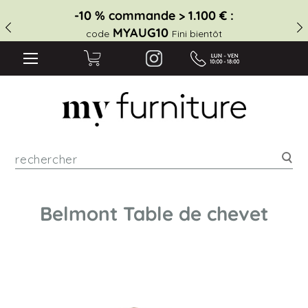
-10 % commande > 1.100 € :
MYAUG10
code
Fini bientôt
Rec
Belmont Table de chevet
Skip
to
the
end
of