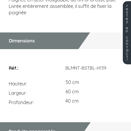
r
Livrée entièrement assemblée, il suffit de fixer la
e
s
poignée
t
e
z
e
n
c
o
Dimensions
n
t
a
c
t
!
Dimensions
BLMNT-BSTBL-H139
50 cm
Hauteur
60 cm
Largeur
40 cm
Profondeur