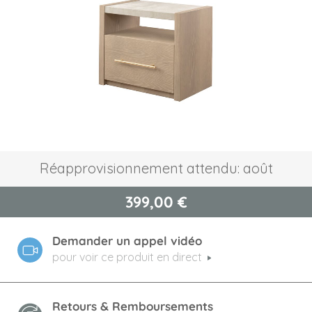
the
images
gallery
Skip
Réapprovisionnement attendu: août
to
the
399,00 €
beginning
of
the
Demander un appel vidéo
images
gallery
pour voir ce produit en direct
Retours & Remboursements