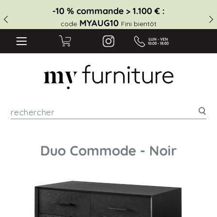
-10 % commande > 1.100 € :
MYAUG10
code
Fini bientôt
Rec
Duo Commode - Noir
Skip
to
the
end
of