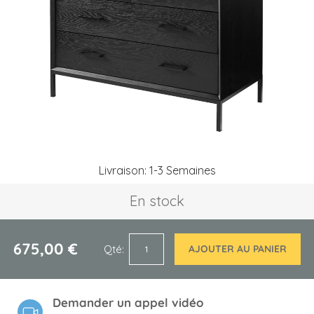
the
images
gallery
Skip
Livraison: 1-3 Semaines
to
the
En stock
beginning
of
the
images
675,00 €
Qté
AJOUTER AU PANIER
gallery
Demander un appel vidéo