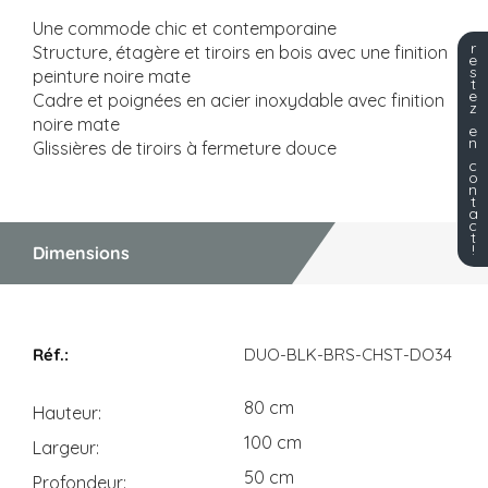
Une commode chic et contemporaine
r
Structure, étagère et tiroirs en bois avec une finition
e
s
peinture noire mate
t
e
Cadre et poignées en acier inoxydable avec finition
z
noire mate
e
n
Glissières de tiroirs à fermeture douce
c
o
n
t
a
c
t
!
Dimensions
Dimensions
DUO-BLK-BRS-CHST-DO34
80 cm
Hauteur
100 cm
Largeur
50 cm
Profondeur