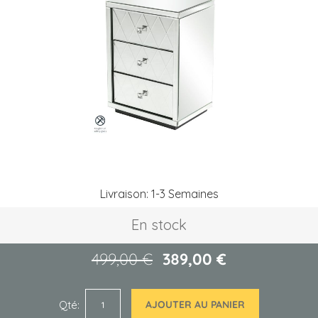
of
the
images
gallery
Skip
Livraison: 1-3 Semaines
to
the
En stock
beginning
of
the
499,00 €
389,00 €
images
gallery
Qté
AJOUTER AU PANIER