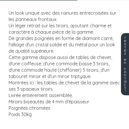
Un look unique avec des rainures entrecroisées sur
les panneaux frontaux.
Un léger retrait sur les tiroirs, ajoutant charme et
caractère à chaque pièce de la gamme.
r
De grandes poignées en forme de diamant carré,
e
s
l'alliage d'un cristal solide et du métal pour un look
t
e
de qualité supérieure.
z
Cette gamme dispose aussi de tables de chevet,
e
n
d'une coiffeuse, d'une commode basse 3 tiroirs,
c
d'une commode haute (chiffonier) 5 tiroirs, d'un
o
n
tabouret miroir et d'un miroir triptyque.
t
a
Montrées ici : les tables de chevet de la gamme avec
c
t
ses 3 spacieux tiroirs.
!
Livrée entiérement assemblée.
Miroirs biseautés de 4 mm d'épaisseur
Poignées chromées
Poids 30kg