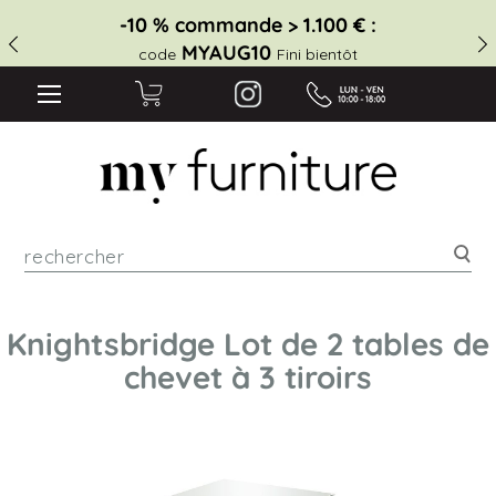
-10 % commande > 1.100 € :
MYAUG10
code
Fini bientôt
Rec
Knightsbridge Lot de 2 tables de
chevet à 3 tiroirs
Skip
to
the
end