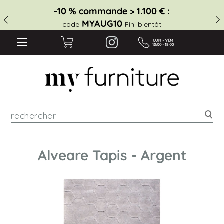
-10 % commande > 1.100 € :
MYAUG10
code
Fini bientôt
Rec
Alveare Tapis - Argent
Skip
to
the
end
of