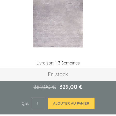
the
images
gallery
Skip
Livraison: 1-3 Semaines
to
the
En stock
beginning
of
the
389,00 €
329,00 €
images
gallery
Qté
AJOUTER AU PANIER