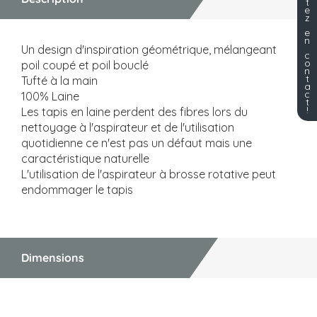
t
e
z
e
n
Un design d'inspiration géométrique, mélangeant
c
o
poil coupé et poil bouclé
n
t
Tufté à la main
a
c
100% Laine
t
!
Les tapis en laine perdent des fibres lors du
nettoyage à l'aspirateur et de l'utilisation
quotidienne ce n'est pas un défaut mais une
caractéristique naturelle
L'utilisation de l'aspirateur à brosse rotative peut
endommager le tapis
Dimensions
Dimensions